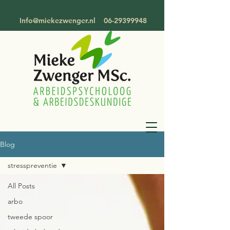
Info@miekezwenger.nl
06-29399948
Blog
stresspreventie
All Posts
arbo
tweede spoor