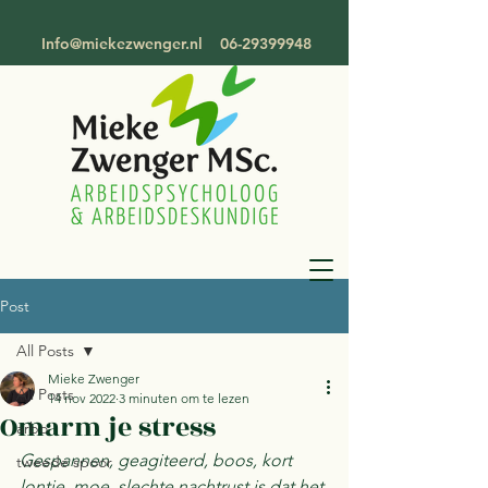
Info@miekezwenger.nl
06-29399948
Post
All Posts
Mieke Zwenger
All Posts
14 nov 2022
3 minuten om te lezen
Omarm je stress
arbo
Gespannen, geagiteerd, boos, kort 
tweede spoor
lontje, moe, slechte nachtrust is dat het 