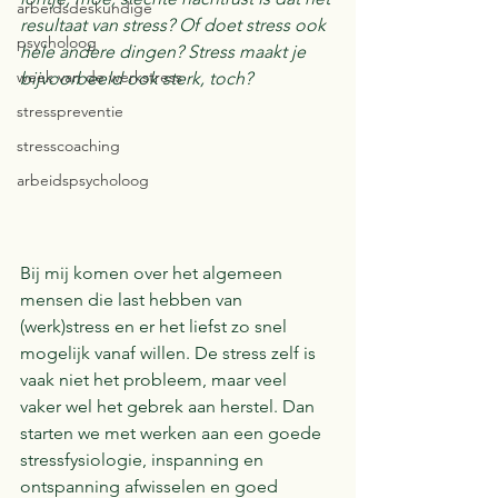
arbeidsdeskundige
resultaat van stress? Of doet stress ook 
psycholoog
hele andere dingen? Stress maakt je 
week van de werkstress
bijvoorbeeld ook sterk, toch?
stresspreventie
stresscoaching
arbeidspsycholoog
Bij mij komen over het algemeen 
mensen die last hebben van 
(werk)stress en er het liefst zo snel 
mogelijk vanaf willen. De stress zelf is 
vaak niet het probleem, maar veel 
vaker wel het gebrek aan herstel. Dan 
starten we met werken aan een goede 
stressfysiologie, inspanning en 
ontspanning afwisselen en goed 