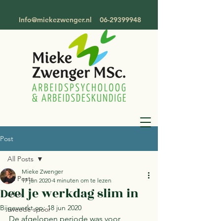
Info@miekezwenger.nl
06-29399948
Post
All Posts
Mieke Zwenger
All Posts
17 jun 2020
4 minuten om te lezen
Deel je werkdag slim in
arbo
Bijgewerkt op:
18 jun 2020
tweede spoor
De afgelopen periode was voor 