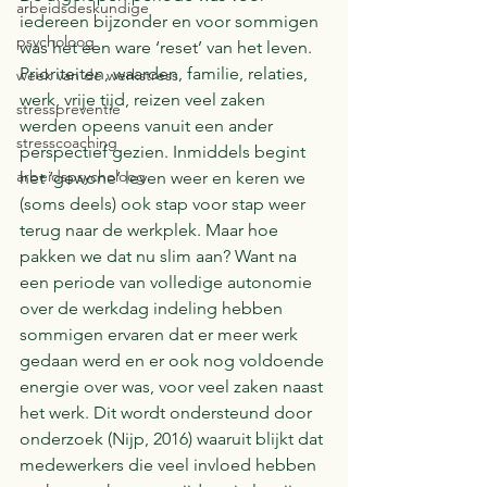
arbeidsdeskundige
iedereen bijzonder en voor sommigen 
psycholoog
was het een ware ‘reset’ van het leven. 
Prioriteiten, waarden, familie, relaties, 
week van de werkstress
werk, vrije tijd, reizen veel zaken 
stresspreventie
werden opeens vanuit een ander 
stresscoaching
perspectief gezien. Inmiddels begint 
arbeidspsycholoog
het ‘gewone’ leven weer en keren we 
(soms deels) ook stap voor stap weer 
terug naar de werkplek. Maar hoe 
pakken we dat nu slim aan? Want na 
een periode van volledige autonomie 
over de werkdag indeling hebben 
sommigen ervaren dat er meer werk 
gedaan werd en er ook nog voldoende 
energie over was, voor veel zaken naast 
het werk. Dit wordt ondersteund door 
onderzoek (Nijp, 2016) waaruit blijkt dat 
medewerkers die veel invloed hebben 