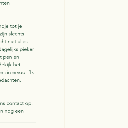
nten 
dje tot je 
ijn slechts 
t niet alles 
dagelijks pieker 
et pen en 
ekijk het 
 zin ervoor ‘Ik 
edachten. 
ns contact op. 
an nog een 