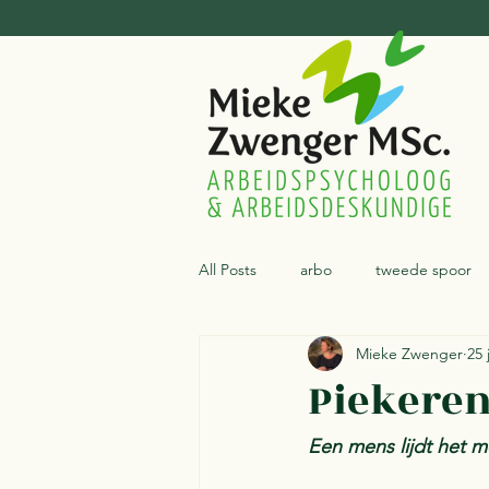
All Posts
arbo
tweede spoor
Mieke Zwenger
25 
stresscoaching
arbeidspsycho
Piekeren
Een mens lijdt het me