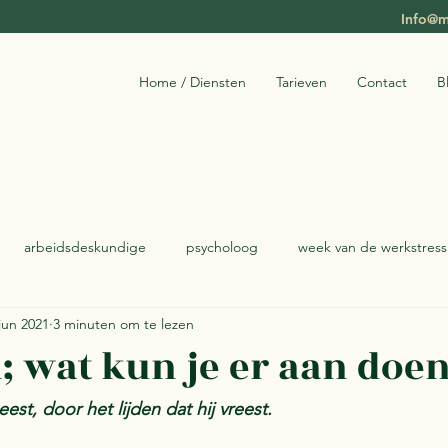
Info@m
Home / Diensten
Tarieven
Contact
B
arbeidsdeskundige
psycholoog
week van de werkstress
jun 2021
3 minuten om te lezen
loog
; wat kun je er aan doe
est, door het lijden dat hij vreest. 