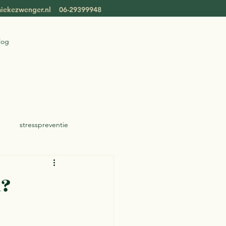
iekezwenger.nl
06-29399948
log
stresspreventie
n?