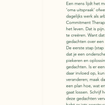
Een mens lijdt het me
‘oma uitspraak’ ofwel
dagelijks werk als 
Commitment Therapy.
het leven. Dat is pi
te creëren. Want dat 
gedachten over een e
De eerste stap (stap 
dat je een ondersch
piekeren en oplossin
gedachten. Is er een
daar invloed op, kun 
veranderen; maak dan
een plan hoe, wat en
gaat lossen. Schrijf 
deze gedachten verv
hebt er iets constru