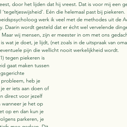
est, door het lijden dat hij vreest. Dat is voor mij een 
 ‘tegeltjeswijsheid’. Eén die helemaal past bij piekeren. 
arbeidspsycholoog werk ik veel met de methodes uit de 
 Daarin wordt gesteld dat er écht wel vervelende ding
jn. Maar wij mensen, zijn er meester in om met ons gedach
is wat je doet, je lijdt, (net zoals in de uitspraak van oma
ventuele pijn die wellicht nooit werkelijkheid wordt. 
1) tegen piekeren is 
eid gaat maken tussen 
gsgerichte 
 probleem, heb je 
je er iets aan doen of 
 direct voor jezelf 
 wanneer je het op 
het op en dan kun je 
olgens parkeren, je 
ctiefs mee gedaan. Dit 