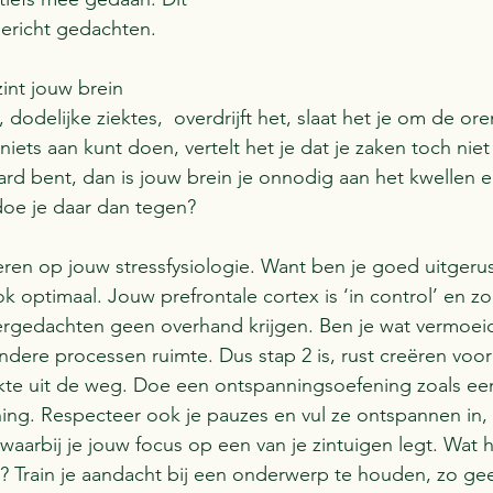
ericht gedachten. 
t jouw brein 
odelijke ziektes,  overdrijft het, slaat het je om de ore
 niets aan kunt doen, vertelt het je dat je zaken toch ni
ard bent, dan is jouw brein je onnodig aan het kwellen en
doe je daar dan tegen?
eren op jouw stressfysiologie. Want ben je goed uitgerust
k optimaal. Jouw prefrontale cortex is ‘in control’ en zo
rgedachten geen overhand krijgen. Ben je wat vermoeid 
andere processen ruimte. Dus stap 2 is, rust creëren voo
ukte uit de weg. Doe een ontspanningsoefening zoals ee
ng. Respecteer ook je pauzes en vul ze ontspannen in, 
aarbij je jouw focus op een van je zintuigen legt. Wat ho
? Train je aandacht bij een onderwerp te houden, zo gee