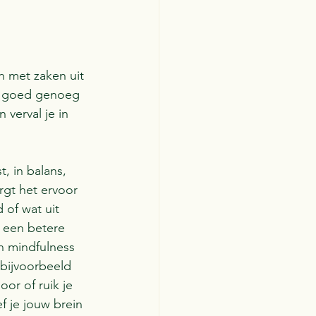
n met zaken uit 
et goed genoeg 
 verval je in 
, in balans, 
rgt het ervoor 
of wat uit 
r een betere 
n mindfulness 
bijvoorbeeld 
or of ruik je 
f je jouw brein 