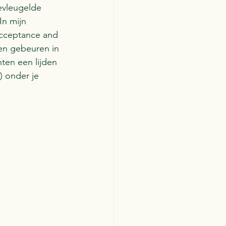
gevleugelde 
In mijn 
Acceptance and 
en gebeuren in 
ten een lijden 
) onder je 