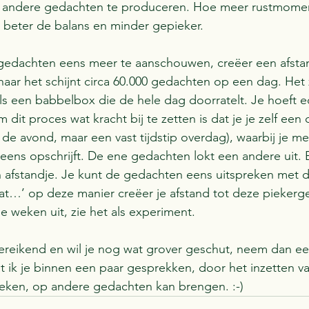
 andere gedachten te produceren. Hoe meer rustmome
beter de balans en minder gepieker.
 gedachten eens meer te aanschouwen, creëer een afstan
aar het schijnt circa 60.000 gedachten op een dag. Het z
ls een babbelbox die de hele dag doorratelt. Je hoeft ech
dit proces wat kracht bij te zetten is dat je je zelf een 
n de avond, maar een vast tijdstip overdag), waarbij je m
eens opschrijft. De ene gedachten lokt een andere uit. B
afstandje. Je kunt de gedachten eens uitspreken met de
t…’ op deze manier creëer je afstand tot deze piekerg
e weken uit, zie het als experiment. 
toereikend en wil je nog wat grover geschut, neem dan ee
t ik je binnen een paar gesprekken, door het inzetten v
ieken, op andere gedachten kan brengen. :-) 